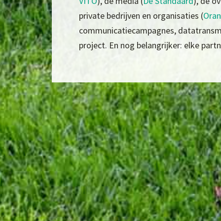
VITO
), de media (
De Standaard
), de ov
private bedrijven en organisaties (
Ora
communicatiecampagnes, datatransmissi
project. En nog belangrijker: elke partn