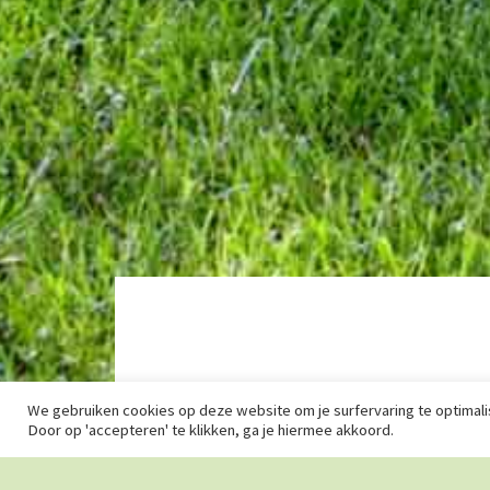
OVER CURIEUZENEUZEN
Bij CurieuzeNeuzen geloven we volop in de kracht van
grootschalige burgerwetenschap, waarbij duizenden
burgers hun steentje bijdragen in een groot
onderzoeksproject. De hulp van vele burgers laat toe
om onopgeloste wetenschappelijke problemen alsnog
te “kraken”.
We gebruiken cookies op deze website om je surfervaring te optimali
Door op 'accepteren' te klikken, ga je hiermee akkoord.
© 2026 · Curieuzeneuzen ·
Algemene voorwaarden
·
Privacyverklari