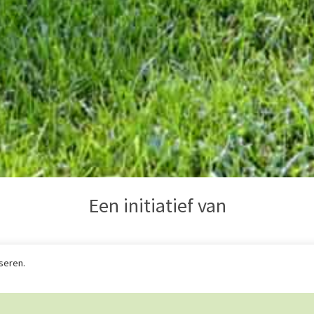
Een initiatief van
seren.
ng