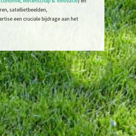
conomie, Wetenschap & Innovatie
) en
en, satellietbeelden,
tise een cruciale bijdrage aan het