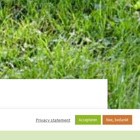
Privacy statement
Accepteren
Nee, bedankt
CurieuzeNeuzen in English