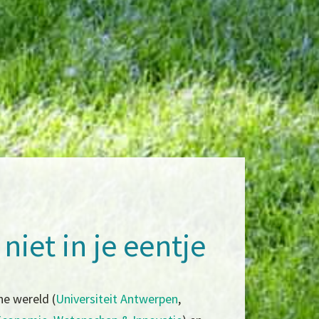
iet in je eentje
e wereld (
Universiteit Antwerpen
,