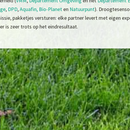
erheid (
VMM
,
Departement Omgeving
en het
Departement E
nge
,
DPD
,
Aquafin,
Bio-Planet
en
Natuurpunt
). Droogtesensor
e, pakketjes versturen: elke partner levert met eigen exper
er is zeer trots op het eindresultaat.