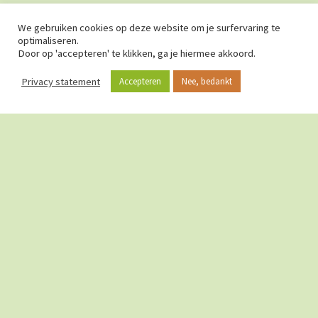
We gebruiken cookies op deze website om je surfervaring te
optimaliseren.
Door op 'accepteren' te klikken, ga je hiermee akkoord.
Privacy statement
Accepteren
Nee, bedankt
OVER CURIEUZENEUZEN
Bij CurieuzeNeuzen geloven we volop in de kracht van
grootschalige burgerwetenschap, waarbij duizenden burgers
hun steentje bijdragen in een groot onderzoeksproject. De hulp
van vele burgers laat toe om onopgeloste wetenschappelijke
problemen alsnog te “kraken”.