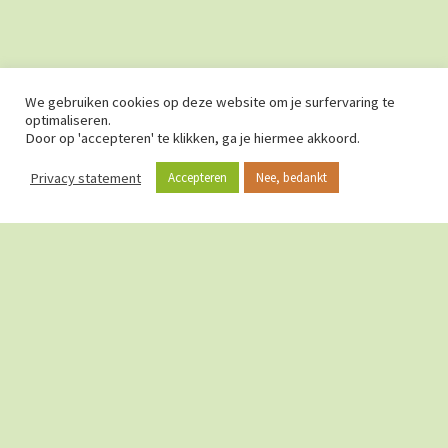
We gebruiken cookies op deze website om je surfervaring te
optimaliseren.
Door op 'accepteren' te klikken, ga je hiermee akkoord.
Privacy statement
Accepteren
Nee, bedankt
OVER CURIEUZENEUZEN
Bij CurieuzeNeuzen geloven we volop in de kracht van
grootschalige burgerwetenschap, waarbij duizenden burgers
hun steentje bijdragen in een groot onderzoeksproject. De hulp
van vele burgers laat toe om onopgeloste wetenschappelijke