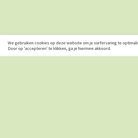
om onopgeloste wetenschappelijke problemen alsnog
te “kraken”.
We gebruiken cookies op deze website om je surfervaring te optimali
Door op 'accepteren' te klikken, ga je hiermee akkoord.
© 2026 · Curieuzeneuzen ·
Algemene voorwaarden
·
Privacyverklari