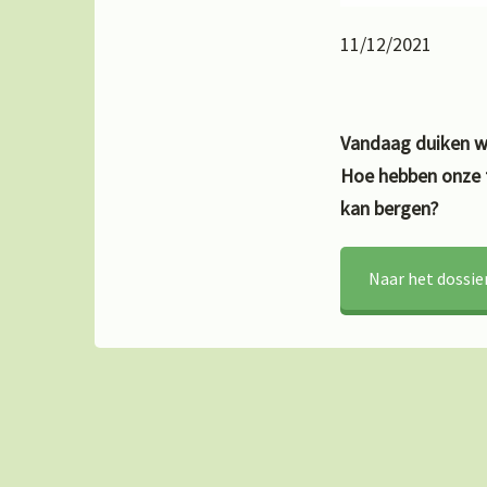
11/12/2021
Vandaag duiken we
Hoe hebben onze t
kan bergen?
Naar het dossie
OVER CURIEUZENEUZEN
Bij CurieuzeNeuzen geloven we volop in de kracht van
grootschalige burgerwetenschap, waarbij duizenden
burgers hun steentje bijdragen in een groot
onderzoeksproject. De hulp van vele burgers laat toe