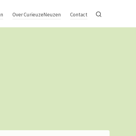
in
Over CurieuzeNeuzen
Contact