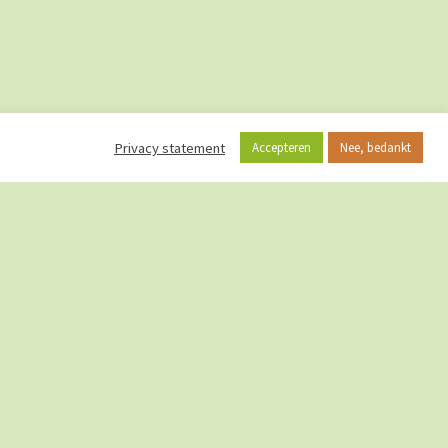
Privacy statement
Accepteren
Nee, bedankt
CurieuzeNeuzen in English